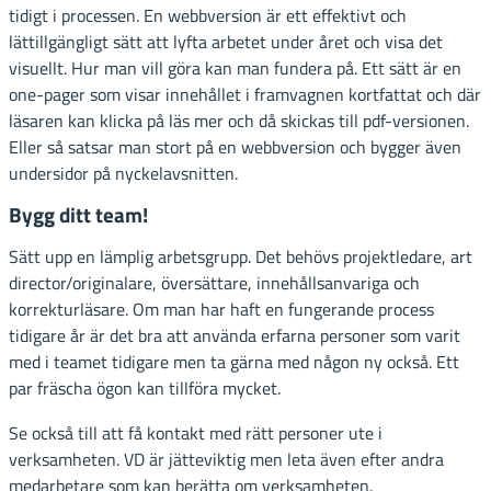
tidigt i processen. En webbversion är ett effektivt och
lättillgängligt sätt att lyfta arbetet under året och visa det
visuellt. Hur man vill göra kan man fundera på. Ett sätt är en
one-pager som visar innehållet i framvagnen kortfattat och där
läsaren kan klicka på läs mer och då skickas till pdf-versionen.
Eller så satsar man stort på en webbversion och bygger även
undersidor på nyckelavsnitten.
Bygg ditt team!
Sätt upp en lämplig arbetsgrupp. Det behövs projektledare, art
director/originalare, översättare, innehållsanvariga och
korrekturläsare. Om man har haft en fungerande process
tidigare år är det bra att använda erfarna personer som varit
med i teamet tidigare men ta gärna med någon ny också. Ett
par fräscha ögon kan tillföra mycket.
Se också till att få kontakt med rätt personer ute i
verksamheten. VD är jätteviktig men leta även efter andra
medarbetare som kan berätta om verksamheten.