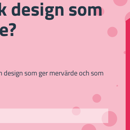
sk design som
presentation till nästa nivå.
e?
 en design som ger mervärde och som