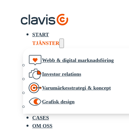
START
TJÄNSTER
Webb & digital marknadsföring
Investor relations
Varumärkesstrategi & koncept
Grafisk design
CASES
OM OSS