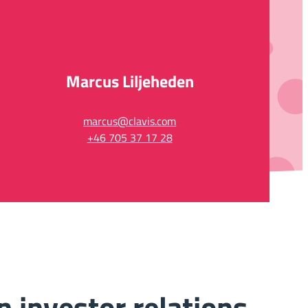
Marcus Liljeheden
marcus@clavis.com
+46 705 37 17 28
n investor relations-