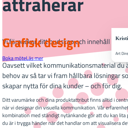
attraherar
Grafisk design
Krist
Vi förpackar ditt budskap och innehåll i en 
Art Dir
Boka möte
Läs mer
Oavsett vilket kommunikationsmaterial du ä
behov av så tar vi fram hållbara lösningar 
skapar nytta för dina kunder – och för dig.
Ditt varumärke och dina produktattribut finns alltid i cent
när vi designar din visuella kommunikation. Vår erfarenhet
kombination med ständigt nytänkande gör att du kan lita 
du är i trygga händer när det handlar om att visualisera de