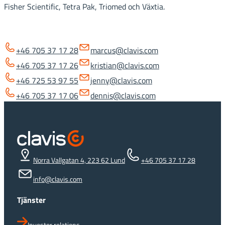
Marcus Liljeheden
Fisher Scientific, Tetra Pak, Triomed och Växtia.
Kristian Kroon
Strategi & content (VD) – Certifierad börskommunikatör
Jenny Hermansson
Art director & webbutveckling
+46 705 37 17 28
marcus@clavis.com
Dennis Andersson
PR & investor relations – Certifierad börskommunikatör
+46 705 37 17 26
kristian@clavis.com
Design & webbutveckling
+46 725 53 97 55
jenny@clavis.com
+46 705 37 17 06
dennis@clavis.com
Norra Vallgatan 4, 223 62 Lund
+46 705 37 17 28
info@clavis.com
Tjänster
Investor relations