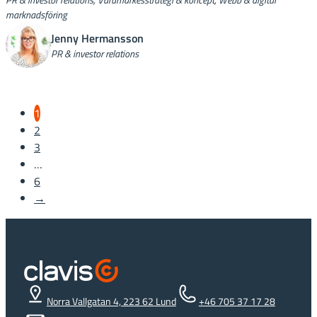
PR & investor relations, Varumärkesstrategi & koncept, Webb & digital
marknadsföring
Jenny Hermansson
PR & investor relations
1
2
3
…
6
→
Norra Vallgatan 4, 223 62 Lund
+46 705 37 17 28