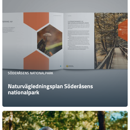
SÖDERÅSENS NATIONALPARK
Natur­väglednings­plan Söderåsens
nationalpark